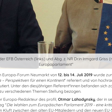
der EFB Österreich (links) und Abg. z. NR Dr.in Irmgard Griss
Europaparlament"
en Europa-Forum Neumarkt von
12. bis 14. Juli 2019
wurde zu
 – Perspektiven für einen Kontinent
“ referiert und von hochr
utiert. Unter den diesjährigen Referent*innen befanden sich z
e zu verschiedenen Themen Stellung bezogen.
r Europa-Redakteur des profil,
Otmar Lahodynsky
, der in 
ag "
Die Wahlen zum Europäischen Parlament 2019 - eine kriti
Kluft zwischen den alten EU-Mitgliedern und den neuen EU-St