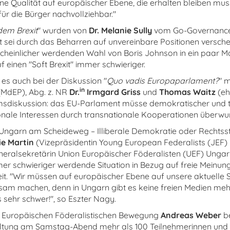
ine Qualität auf europäischer Ebene, die erhalten bleiben mus
ür die Bürger nachvollziehbar."
dem Brexit
" wurden von
Dr. Melanie Sully
vom Go-Governance I
it sei durch das Beharren auf unvereinbare Positionen versch
cheinlicher werdenden Wahl von Boris Johnson in ein paar 
f einen "Soft Brexit" immer schwieriger.
s auch bei der Diskussion "
Quo vadis Europaparlament?
" 
in
MdEP), Abg. z. NR
Dr.
Irmgard Griss
und
Thomas Waitz
(eh
msdiskussion: das EU-Parlament müsse demokratischer und 
onale Interessen durch transnationale Kooperationen überw
"Ungarn am Scheideweg – Illiberale Demokratie oder Rechtssta
ie Martin
(Vizepräsidentin Young European Federalists (JEF)
eralsekretärin Union Europäischer Föderalisten (UEF) Ungarn
er schwieriger werdende Situation in Bezug auf freie Meinu
it. "Wir müssen auf europäischer Ebene auf unsere aktuelle Si
am machen, denn in Ungarn gibt es keine freien Medien meh
 sehr schwer!", so Eszter Nagy.
Europäischen Föderalistischen Bewegung
Andreas Weber
b
altung am Samstag-Abend mehr als 100 Teilnehmerinnen und