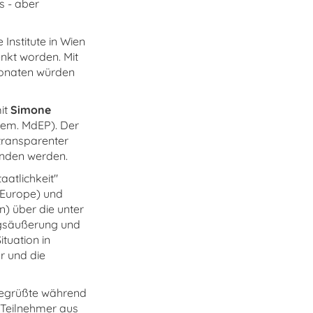
s - aber
nstitute in Wien
enkt worden. Mit
Monaten würden
mit
Simone
em. MdEP). Der
transparenter
unden werden.
atlichkeit"
 Europe) und
) über die unter
ngsäußerung und
tuation in
r und die
egrüßte während
 Teilnehmer aus