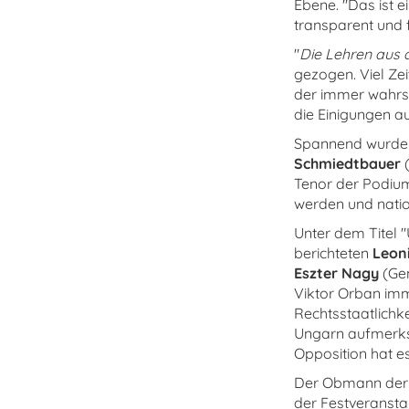
Ebene. "Das ist e
transparent und f
"
Die Lehren aus 
gezogen. Viel Ze
der immer wahrs
die Einigungen au
Spannend wurde e
Schmiedtbauer
(
Tenor der Podiu
werden und nati
Unter dem Titel 
berichteten
Leon
Eszter Nagy
(Gen
Viktor Orban imm
Rechtsstaatlichke
Ungarn aufmerks
Opposition hat es
Der Obmann der 
der Festveranst