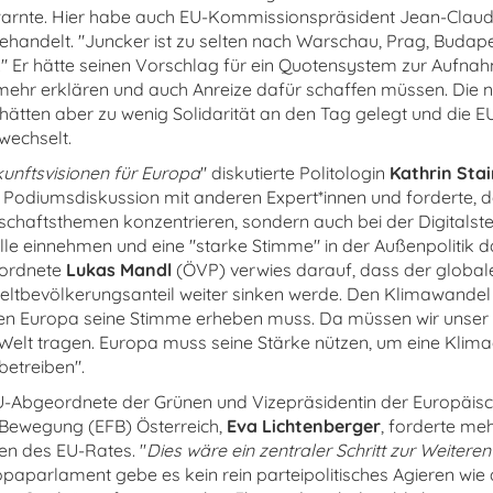
arnte. Hier habe auch EU-Kommissionspräsident Jean-Claude
ehandelt. "Juncker ist zu selten nach Warschau, Prag, Budap
t." Er hätte seinen Vorschlag für ein Quotensystem zur Aufna
l mehr erklären und auch Anreize dafür schaffen müssen. Die 
 hätten aber zu wenig Solidarität an den Tag gelegt und die E
echselt.
unftsvisionen für Europa
" diskutierte Politologin
Kathrin Sta
Podiumsdiskussion mit anderen Expert*innen und forderte, da
tschaftsthemen konzentrieren, sondern auch bei der Digitalst
le einnehmen und eine "starke Stimme" in der Außenpolitik dar
ordnete
Lukas Mandl
(ÖVP) verwies darauf, dass der globale
ltbevölkerungsanteil weiter sinken werde. Den Klimawandel 
en Europa seine Stimme erheben muss. Da müssen wir unser
 Welt tragen. Europa muss seine Stärke nützen, um eine Klim
betreiben".
U-Abgeordnete der Grünen und Vizepräsidentin der Europäis
 Bewegung (EFB) Österreich,
Eva Lichtenberger
, forderte me
en des EU-Rates. "
Dies wäre ein zentraler Schritt zur Weitere
opaparlament gebe es kein rein parteipolitisches Agieren wie 