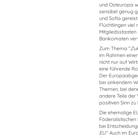
und Osteuropa w
sensibel genug g
und Sofia gereis
Flüchtlingen vie
Mitgliedsstaaten
Bankomaten verw
Zum Thema "
Zuk
im Rahmen einer 
nicht nur auf Wir
eine führende Rol
Der Europaabge
bei sinkendem We
Themen, bei den
andere Teile der
positiven Sinn zu 
Die ehemalige E
Föderalistischen
bei Entscheidung
EU.
" Auch im Eur