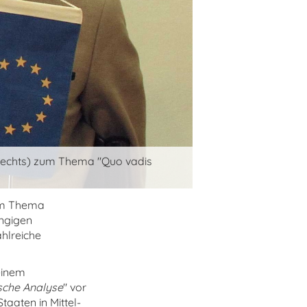
 (rechts) zum Thema "Quo vadis
m Thema
angigen
ahlreiche
seinem
sche Analyse
" vor
aaten in Mittel-