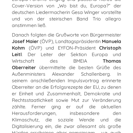
Cover-Version von „Wo bist du, Europa?“ der
deutschen Liedermacherin Gesa Winger vorstellte
und von der steirischen Band Trio allegro
anstimmen ließ.
Danach folgten die Grußworte von Bürgermeister
Josef Maier
(ÖVP), Landtagspräsidentin
Manuela
Kohm
(ÖVP) und EYFON-Präsident
Christoph
Leitl
. Der Leiter der Sektion Europa und
Wirtschaft
des BMEIA
Thomas
Oberreiter
übermittelte die besten Grüße des
Außenministers Alexander Schallenberg. In
seinem anschließenden Impulsvortrag erinnerte
Oberreiter an die Erfolgsrezepte der EU, zu denen
er Einheit und Zusammenhalt, Demokratie und
Rechtsstaatlichkeit sowie Mut zur Veränderung
zählte. Ferner ging er auf die aktuellen
Herausforderungen, insbesondere den
Klimaschutz, die soziale Wende und die
Digitalisierung ein, die zwar allesamt als große
Hürden erscheinen, aber gemeinsam – v.a. auch