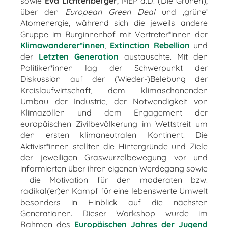
sowie
Eva Lichtenberger
, MEP a.D. (Die Grünen),
über den
European Green Deal
und ‚grüne‘
Atomenergie, während sich die jeweils andere
Gruppe im Burginnenhof mit Vertreter*innen der
Klimawanderer*innen
,
Extinction
Rebellion
und
der
Letzten Generation
austauschte. Mit den
Politiker*innen lag der Schwerpunkt der
Diskussion auf der (Wieder-)Belebung der
Kreislaufwirtschaft, dem klimaschonenden
Umbau der Industrie, der Notwendigkeit von
Klimazöllen und dem Engagement der
europäischen Zivilbevölkerung im Wettstreit um
den ersten klimaneutralen Kontinent. Die
Aktivist*innen stellten die Hintergründe und Ziele
der jeweiligen Graswurzelbewegung vor und
informierten über ihren eigenen Werdegang sowie
die Motivation für den moderaten bzw.
radikal(er)en Kampf für eine lebenswerte Umwelt
besonders in Hinblick auf die nächsten
Generationen. Dieser Workshop wurde im
Rahmen des
Europäischen Jahres der Jugend