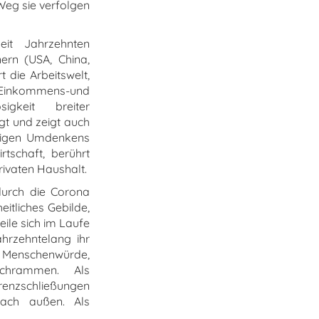
 Weg sie verfolgen
eit Jahrzehnten
ern (USA, China,
t die Arbeitswelt,
 Einkommens-und
gkeit breiter
gt und zeigt auch
ltigen Umdenkens
tschaft, berührt
rivaten Haushalt.
urch die Corona
itliches Gebilde,
eile sich im Laufe
ahrzehntelang ihr
, Menschenwürde,
Schrammen. Als
renzschließungen
nach außen. Als