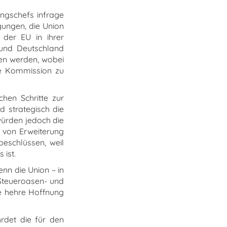
ungschefs infrage
gungen, die Union
 der EU in ihrer
 und Deutschland
sen werden, wobei
ie Kommission zu
hen Schritte zur
d strategisch die
würden jedoch die
g von Erweiterung
beschlüssen, weil
 ist.
nn die Union – in
 Steueroasen- und
die hehre Hoffnung
hrdet die für den