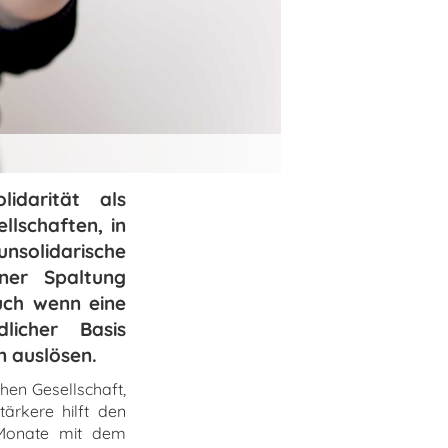
idarität als
llschaften, in
unsolidarische
iner Spaltung
Auch wenn eine
licher Basis
n auslösen.
chen Gesellschaft,
tärkere hilft den
6 Monate mit dem