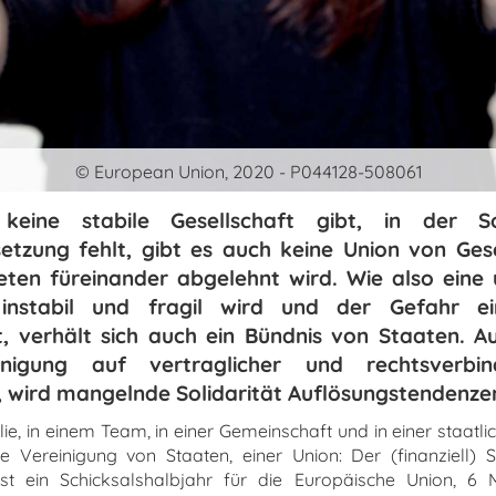
© European Union, 2020 - P044128-508061
eine stabile Gesellschaft gibt, in der Sol
tzung fehlt, gibt es auch keine Union von Gese
eten füreinander abgelehnt wird. Wie also eine 
 instabil und fragil wird und der Gefahr e
t, verhält sich auch ein Bündnis von Staaten. 
inigung auf vertraglicher und rechtsverbind
, wird mangelnde Solidarität Auflösungstendenze
lie, in einem Team, in einer Gemeinschaft und in einer staatli
ne Vereinigung von Staaten, einer Union: Der (finanziell) S
st ein Schicksalshalbjahr für die Europäische Union, 