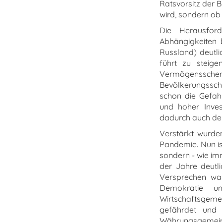
Ratsvorsitz der B
wird, sondern ob 
Die Herausford
Abhängigkeiten 
Russland) deutlic
führt zu steig
Vermögenssch
Bevölkerungsschi
schon die Gefah
und hoher Inves
dadurch auch den 
Verstärkt wurd
Pandemie. Nun is
sondern - wie imm
der Jahre deutli
Versprechen wah
Demokratie un
Wirtschaftsgeme
gefährdet und 
Währungsgemeinsc