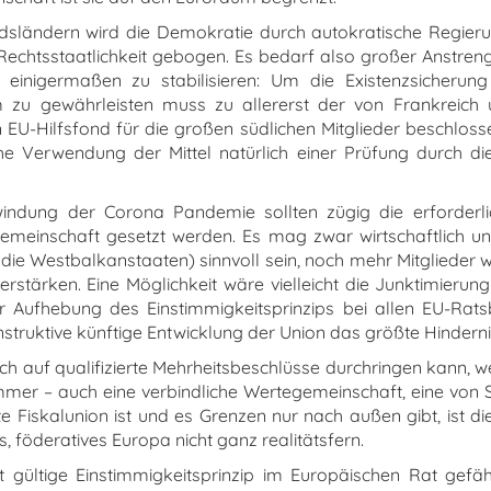
iedsländern wird die Demokratie durch autokratische Regier
e Rechtsstaatlichkeit gebogen. Es bedarf also großer Anstren
 einigermaßen zu stabilisieren: Um die Existenzsicherung
m zu gewährleisten muss zu allererst der von Frankreich
EU-Hilfsfond für die großen südlichen Mitglieder beschlos
che Verwendung der Mittel natürlich einer Prüfung durch d
indung der Corona Pandemie sollten zügig die erforderlic
emeinschaft gesetzt werden. Es mag zwar wirtschaftlich un
die Westbalkanstaaten) sinnvoll sein, noch mehr Mitglieder 
rstärken. Eine Möglichkeit wäre vielleicht die Junktimierun
er Aufhebung des Einstimmigkeitsprinzips bei allen EU-Rats
nstruktive künftige Entwicklung der Union das größte Hindernis
ch auf qualifizierte Mehrheitsbeschlüsse durchringen kann, we
mer – auch eine verbindliche Wertegemeinschaft, eine von
ite Fiskalunion ist und es Grenzen nur nach außen gibt, ist 
es, föderatives Europa nicht ganz realitätsfern.
 gültige Einstimmigkeitsprinzip im Europäischen Rat gefä