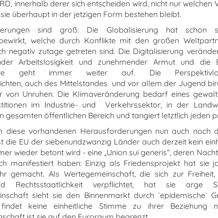
RD, innerhalb derer sich entscheiden wird, nicht nur welchen
sie überhaupt in der jetzigen Form bestehen bleibt.
erungen sind groß: Die Globalisierung hat schon s
bewirkt, welche durch Konflikte mit den großen Weltpartn
h negativ zutage getreten sind. Die Digitalisierung veränder
ender Arbeitslosigkeit und zunehmender Armut und die
ere geht immer weiter auf. Die Perspektivlosi
chten, auch des Mittelstandes und vor allem der Jugend bir
r von Unruhen. Die Klimaveränderung bedarf eines gewa
titionen im Industrie- und Verkehrssektor, in der Landwir
gesamten öffentlichen Bereich und tangiert letztlich jeden p
en diese vorhandenen Herausforderungen nun auch noch d
t die EU der siebenundzwanzig Länder auch derzeit kein einhe
er wieder betont wird - eine „Union sui generis“, deren Nacht
ch manifestiert haben: Einzig als Friedensprojekt hat sie j
r gemacht. Als Wertegemeinschaft, die sich zur Freiheit
d Rechtsstaatlichkeit verpflichtet, hat sie arge 
inschaft sieht sie den Binnenmarkt durch `epidemische` G
findet keine einheitliche Stimme zu ihrer Beziehung 
haft ist sie auf den Euroraum begrenzt.