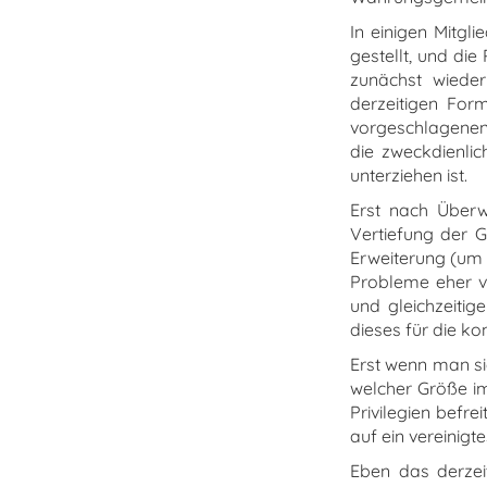
In einigen Mitgl
gestellt, und di
zunächst wieder
derzeitigen For
vorgeschlagenen 
die zweckdienli
unterziehen ist.
Erst nach Überw
Vertiefung der G
Erweiterung (um 
Probleme eher ve
und gleichzeitig
dieses für die ko
Erst wenn man si
welcher Größe im
Privilegien befre
auf ein vereinigt
Eben das derzeit