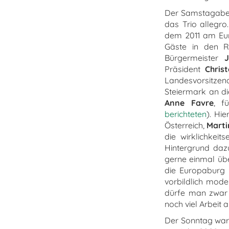
Der Samstagabend
das Trio allegr
dem 2011 am Eur
Gäste in den R
Bürgermeister
Präsident
Chris
Landesvorsitzen
Steiermark an di
Anne Favre
, f
berichteten
). Hi
Österreich,
Marti
die wirklichkei
Hintergrund daz
gerne einmal übe
die Europaburg 
vorbildlich mode
dürfe man zwar r
noch viel Arbeit
Der Sonntag war 