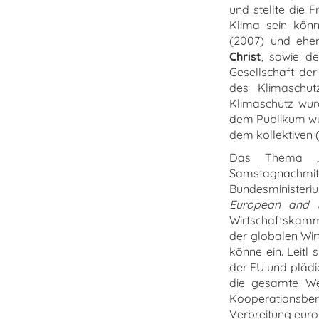
und stellte die 
Klima sein könnt
(2007) und ehem
Christ
, sowie de
Gesellschaft de
des Klimaschut
Klimaschutz wur
dem Publikum wu
dem kollektiven (
Das Thema „E
Samstagnachmi
Bundesministeri
European and S
Wirtschaftskam
der globalen Wir
könne ein. Leitl
der EU und plädie
die gesamte We
Kooperationsber
Verbreitung euro