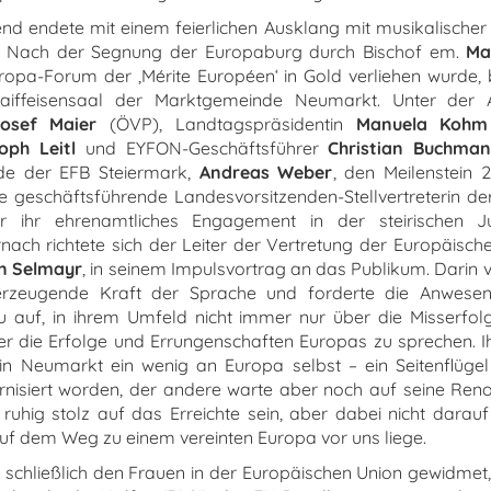
 endete mit einem feierlichen Ausklang mit musikalischer
o. Nach der Segnung der Europaburg durch Bischof em.
Ma
opa-Forum der ‚Mérite Européen‘ in Gold verliehen wurde, 
aiffeisensaal der Marktgemeinde Neumarkt. Unter der 
Josef Maier
(ÖVP), Landtagspräsidentin
Manuela Kohm
toph Leitl
und EYFON-Geschäftsführer
Christian Buchma
de der EFB Steiermark,
Andreas Weber
, den Meilenstein
e geschäftsführende Landesvorsitzenden-Stellvertreterin de
ür ihr ehrenamtliches Engagement in der steirischen J
ernach richtete sich der Leiter der Vertretung der Europäisc
n Selmayr
, in seinem Impulsvortrag an das Publikum. Darin v
tserzeugende Kraft der Sprache und forderte die Anwes
u auf, in ihrem Umfeld nicht immer nur über die Misserfol
r die Erfolge und Errungenschaften Europas zu sprechen. I
in Neumarkt ein wenig an Europa selbst – ein Seitenflügel
rnisiert worden, der andere warte aber noch auf seine Reno
uhig stolz auf das Erreichte sein, aber dabei nicht darau
 auf dem Weg zu einem vereinten Europa vor uns liege.
schließlich den Frauen in der Europäischen Union gewidmet