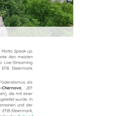
m Motto
Speak up,
onnte den meisten
a Live-Streaming
 EFB Steiermark
Föderalismus als
-Chernova
, JEF
en), die mit einer
geleitet wurde. In
gemeinen und der
r
EFB-Steiermark
,