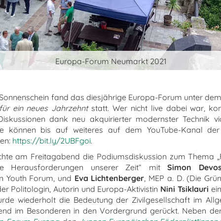
Europa-Forum Neumarkt 2021
 Sonnenschein fand das diesjährige Europa-Forum unter de
für ein neues Jahrzehnt
statt. Wer nicht live dabei war, k
iskussionen dank neu akquirierter modernster Technik vi
se können bis auf weiteres auf dem YouTube-Kanal der
en:
https://bit.ly/2UBFgoi
.
hte am Freitagabend die Podiumsdiskussion zum Thema „
ie Herausforderungen unserer Zeit“ mit
Simon Devos
n Youth Forum, und
Eva Lichtenberger
, MEP a. D. (Die Grün
r Politologin, Autorin und Europa-Aktivistin
Nini Tsiklauri
ein
rde wiederholt die Bedeutung der Zivilgesellschaft im All
end im Besonderen in den Vordergrund gerückt. Neben de