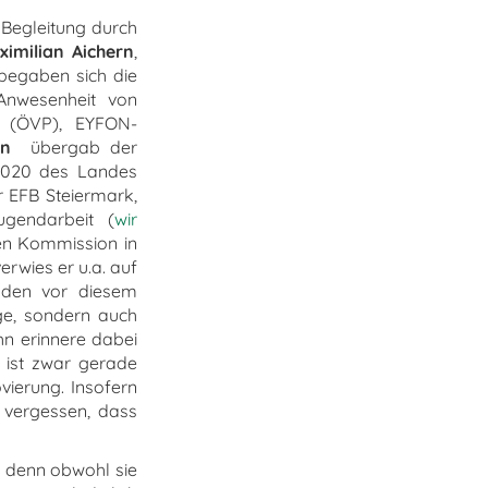
 Begleitung durch
ximilian Aichern
,
begaben sich die
Anwesenheit von
(ÖVP), EYFON-
nn
übergab der
 2020 des Landes
r EFB Steiermark,
ugendarbeit (
wir
hen Kommission in
erwies er u.a. auf
enden vor diesem
ge, sondern auch
hn erinnere dabei
 ist zwar gerade
vierung. Insofern
f vergessen, dass
, denn obwohl sie