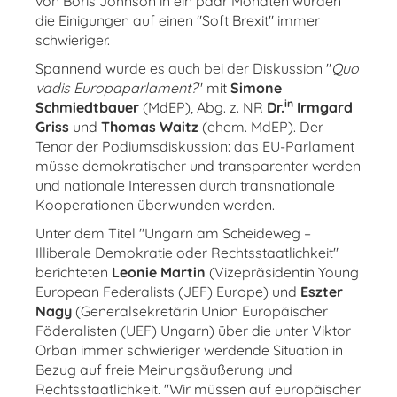
von Boris Johnson in ein paar Monaten würden
die Einigungen auf einen "Soft Brexit" immer
schwieriger.
Spannend wurde es auch bei der Diskussion "
Quo
vadis Europaparlament?
" mit
Simone
in
Schmiedtbauer
(MdEP), Abg. z. NR
Dr.
Irmgard
Griss
und
Thomas Waitz
(ehem. MdEP). Der
Tenor der Podiumsdiskussion: das EU-Parlament
müsse demokratischer und transparenter werden
und nationale Interessen durch transnationale
Kooperationen überwunden werden.
Unter dem Titel "Ungarn am Scheideweg –
Illiberale Demokratie oder Rechtsstaatlichkeit"
berichteten
Leonie Martin
(Vizepräsidentin Young
European Federalists (JEF) Europe) und
Eszter
Nagy
(Generalsekretärin Union Europäischer
Föderalisten (UEF) Ungarn) über die unter Viktor
Orban immer schwieriger werdende Situation in
Bezug auf freie Meinungsäußerung und
Rechtsstaatlichkeit. "Wir müssen auf europäischer