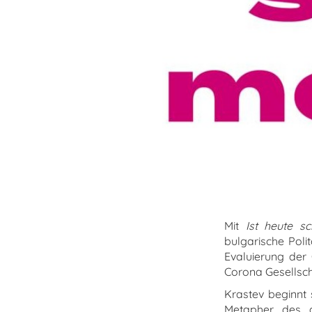
Mit
Ist heute 
bulgarische Poli
Evaluierung der 
Corona Gesellsc
Krastev beginnt 
Metapher des g