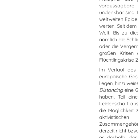
voraussagbare 
undenkbar sind. 
weltweiten Epide
werten. Seit dem
Welt. Bis zu di
nämlich die Schl
oder die Vergeme
großen Krisen 
Flüchtlingskrise 
Im Verlauf des 
europäische Gese
liegen, hinzuwei
Distancing
eine G
haben, Teil eine
Leidenschaft au
die Möglichkei
aktivistisch
Zusammengehörig
derzeit nicht bz
es deshalb, das