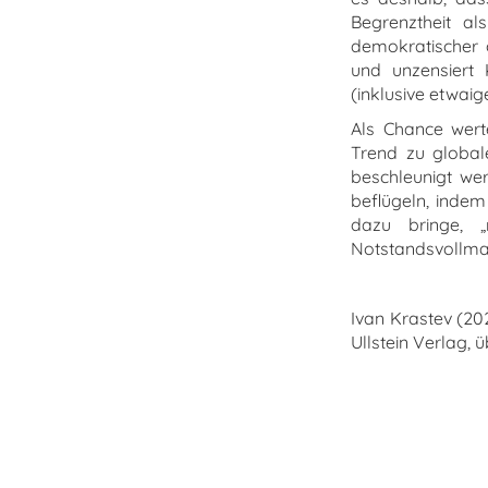
Begrenztheit a
demokratischer od
und unzensiert 
(inklusive etwa
Als Chance wert
Trend zu global
beschleunigt we
beflügeln, indem
dazu bringe, 
Notstandsvollma
Ivan Krastev (2
Ullstein Verlag, ü