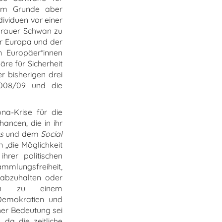
 im Grunde aber
ividuen vor einer
 grauer Schwan zu
er Europa und der
n Europäer*innen
re für Sicherheit
r bisherigen drei
2008/09 und die
na-Krise für die
ancen, die in ihr
s
und dem
Social
 „die Möglichkeit
ihrer politischen
mmlungsfreiheit,
abzuhalten oder
nnen zu einem
 Demokratien und
her Bedeutung sei
da die zeitliche