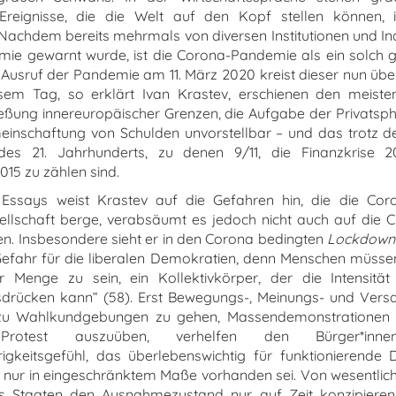
Ereignisse, die die Welt auf den Kopf stellen können,
Nachdem bereits mehrmals von diversen Institutionen und Ind
mie gewarnt wurde, ist die Corona-Pandemie als ein solch
 Ausruf der Pandemie am 11. März 2020 kreist dieser nun üb
esem Tag, so erklärt Ivan Krastev, erschienen den meiste
ießung innereuropäischer Grenzen, die Aufgabe der Privatsphä
inschaftung von Schulden unvorstellbar – und das trotz de
des 21. Jahrhunderts, zu denen 9/11, die Finanzkrise 
2015 zu zählen sind.
Essays weist Krastev auf die Gefahren hin, die die Coro
llschaft berge, verabsäumt es jedoch nicht auch auf die Ch
sen. Insbesondere sieht er in den Corona bedingten
Lockdown
efahr für die liberalen Demokratien, denn Menschen müssen
r Menge zu sein, ein Kollektivkörper, der die Intensität 
sdrücken kann“ (58). Erst Bewegungs-, Meinungs- und Versa
t zu Wahlkundgebungen zu gehen, Massendemonstrationen 
en Protest auszuüben, verhelfen den Bürger*i
keitsgefühl, das überlebenswichtig für funktionierende
w. nur in eingeschränktem Maße vorhanden sei. Von wesentlic
s Staaten den Ausnahmezustand nur auf Zeit konzipieren, 