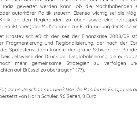
ls Indiz gewertet werden kann, ob die Machthabenden e
er autoritärer Politik steuern. Ebenso wichtig sei die Mögli
Kritik an den Regierenden zu üben sowie eine retrospek
iger Sanktionen) der Maßnahmen zur Eindämmung der Krise
et Krastev schließlich den seit der Finanzkrise 2008/09 s
er Fragmentierung und Regionalisierung, der nach der Cor
rde. Spätestens dann könnte der graue Schwan der Pand
 beispielsweise der Druck der Deglobalisierung die europäi
„noch mehr gemeinsame Strategien zu verfolgen un
chten auf Brüssel zu übertragen“ (77).
020)
Ist heute schon morgen? Wie die Pandemie Europa verä
bersetzt von Karin Schuler, 96 Seiten, 8 Euro.