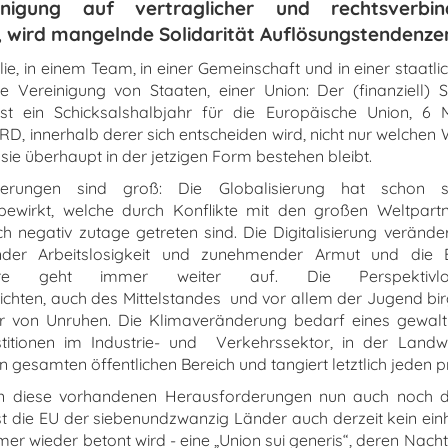
inigung auf vertraglicher und rechtsverbind
, wird mangelnde Solidarität Auflösungstendenze
lie, in einem Team, in einer Gemeinschaft und in einer staatli
ne Vereinigung von Staaten, einer Union: Der (finanziell) S
st ein Schicksalshalbjahr für die Europäische Union, 
RD, innerhalb derer sich entscheiden wird, nicht nur welchen
sie überhaupt in der jetzigen Form bestehen bleibt.
erungen sind groß: Die Globalisierung hat schon s
bewirkt, welche durch Konflikte mit den großen Weltpartn
h negativ zutage getreten sind. Die Digitalisierung veränder
ender Arbeitslosigkeit und zunehmender Armut und die
ere geht immer weiter auf. Die Perspektivlosi
chten, auch des Mittelstandes und vor allem der Jugend bir
r von Unruhen. Die Klimaveränderung bedarf eines gewa
titionen im Industrie- und Verkehrssektor, in der Landwir
gesamten öffentlichen Bereich und tangiert letztlich jeden p
en diese vorhandenen Herausforderungen nun auch noch d
t die EU der siebenundzwanzig Länder auch derzeit kein einhe
er wieder betont wird - eine „Union sui generis“, deren Nacht