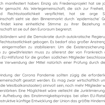
ch manifestiert haben: Einzig als Friedensprojekt hat sie j
r gemacht. Als Wertegemeinschaft, die sich zur Freiheit
d Rechtsstaatlichkeit verpflichtet, hat sie arge 
inschaft sieht sie den Binnenmarkt durch `epidemische` G
findet keine einheitliche Stimme zu ihrer Beziehung 
haft ist sie auf den Euroraum begrenzt.
iedsländern wird die Demokratie durch autokratische Regier
e Rechtsstaatlichkeit gebogen. Es bedarf also großer Anstren
 einigermaßen zu stabilisieren: Um die Existenzsicherung
m zu gewährleisten muss zu allererst der von Frankreich
EU-Hilfsfond für die großen südlichen Mitglieder beschlos
che Verwendung der Mittel natürlich einer Prüfung durch d
indung der Corona Pandemie sollten zügig die erforderlic
emeinschaft gesetzt werden. Es mag zwar wirtschaftlich un
die Westbalkanstaaten) sinnvoll sein, noch mehr Mitglieder 
rstärken. Eine Möglichkeit wäre vielleicht die Junktimierun
er Aufhebung des Einstimmigkeitsprinzips bei allen EU-Rats
nstruktive künftige Entwicklung der Union das größte Hindernis