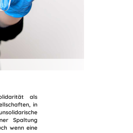
idarität als
llschaften, in
unsolidarische
iner Spaltung
Auch wenn eine