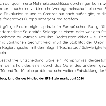
ch auf qualifizierte Mehrheitsbeschlüsse durchringen kann, we
mer – auch eine verbindliche Wertegemeinschaft, eine von
ite Fiskalunion ist und es Grenzen nur nach außen gibt, ist 
es, föderatives Europa nicht ganz realitätsfern.
 gültige Einstimmigkeitsprinzip im Europäischen Rat gefä
rforderliche Solidarität. Solange es einem oder wenigen Sta
hmen zu votieren, weil ihre Rechtsstaatlichkeit – zu Recht
it Sanktionen gedroht wird, muß die Stabilität der Union h
 Regierungschef mit dem Begriff `Rechsstaat` Schwierigkeite
eln.
destruktive Entscheidung wäre ein Kompromiss dergestal
ern der Erhalt des einen durch das Opfer des anderen ge
 Tür und Tor für eine problematische weitere Entwicklung der
betz, langjähriges Mitglied der EFB-Steiermark, Juni 2020