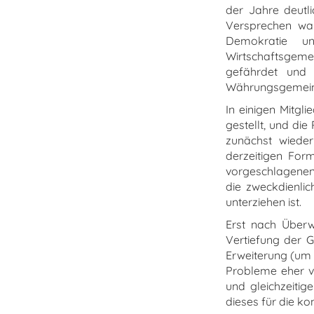
der Jahre deutli
Versprechen wah
Demokratie un
Wirtschaftsgeme
gefährdet und 
Währungsgemeinsc
In einigen Mitgl
gestellt, und di
zunächst wieder
derzeitigen For
vorgeschlagenen 
die zweckdienli
unterziehen ist.
Erst nach Überw
Vertiefung der G
Erweiterung (um 
Probleme eher ve
und gleichzeitig
dieses für die ko