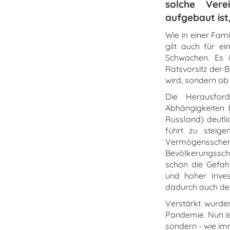
solche Vere
aufgebaut ist
Wie in einer Fami
gilt auch für ei
Schwachen. Es i
Ratsvorsitz der B
wird, sondern ob 
Die Herausford
Abhängigkeiten 
Russland) deutlic
führt zu steig
Vermögenssch
Bevölkerungsschi
schon die Gefah
und hoher Inves
dadurch auch den 
Verstärkt wurd
Pandemie. Nun is
sondern - wie imm