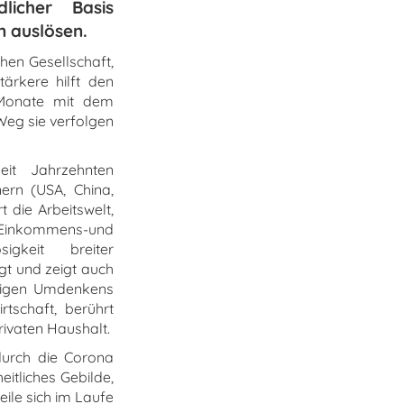
licher Basis
n auslösen.
chen Gesellschaft,
tärkere hilft den
6 Monate mit dem
 Weg sie verfolgen
eit Jahrzehnten
ern (USA, China,
t die Arbeitswelt,
 Einkommens-und
gkeit breiter
gt und zeigt auch
ltigen Umdenkens
tschaft, berührt
rivaten Haushalt.
urch die Corona
itliches Gebilde,
eile sich im Laufe