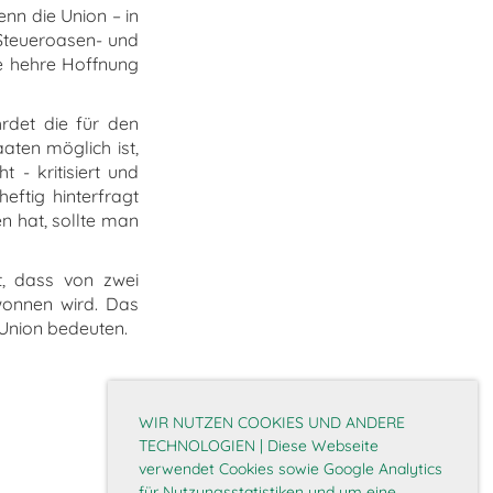
nn die Union – in
 Steueroasen- und
die hehre Hoffnung
hrdet die für den
aten möglich ist,
 - kritisiert und
eftig hinterfragt
n hat, sollte man
t, dass von zwei
wonnen wird. Das
 Union bedeuten.
WIR NUTZEN COOKIES UND ANDERE
TECHNOLOGIEN | Diese Webseite
verwendet Cookies sowie Google Analytics
für Nutzungsstatistiken und um eine