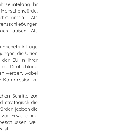
ahrzehntelang ihr
, Menschenwürde,
Schrammen. Als
renzschließungen
nach außen. Als
ungschefs infrage
gungen, die Union
 der EU in ihrer
 und Deutschland
sen werden, wobei
ie Kommission zu
hen Schritte zur
d strategisch die
würden jedoch die
g von Erweiterung
beschlüssen, weil
 ist.