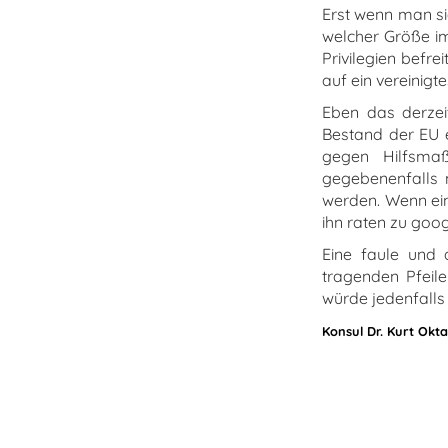
Erst wenn man si
welcher Größe im
Privilegien befre
auf ein vereinigt
Eben das derzeit
Bestand der EU e
gegen Hilfsmaßna
gegebenenfalls m
werden. Wenn ein
ihn raten zu goog
Eine faule und 
tragenden Pfeil
würde jedenfalls
Konsul Dr. Kurt Okta