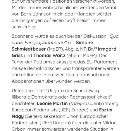
auf unvereinbare Positionen verschenkt worden.
Mit der immer wahrscheinlicher werdenden Wahl
von Boris Johnson in ein paar Monaten würden
die Einigungen auf einen "Soft Brexit" immer
schwieriger.
Spannend wurde es auch bei der Diskussion "
Quo
vadis Europaparlament?
" mit
Simone
in
Schmiedtbauer
(MdEP), Abg. z. NR
Dr.
Irmgard
Griss
und
Thomas Waitz
(ehem. MdEP). Der
Tenor der Podiumsdiskussion: das EU-Parlament
müsse demokratischer und transparenter werden
und nationale Interessen durch transnationale
Kooperationen überwunden werden.
Unter dem Titel "Ungarn am Scheideweg –
Illiberale Demokratie oder Rechtsstaatlichkeit"
berichteten
Leonie Martin
(Vizepräsidentin Young
European Federalists (JEF) Europe) und
Eszter
Nagy
(Generalsekretärin Union Europäischer
Föderalisten (UEF) Ungarn) über die unter Viktor
Orban immer schwieriger werdende Situation in