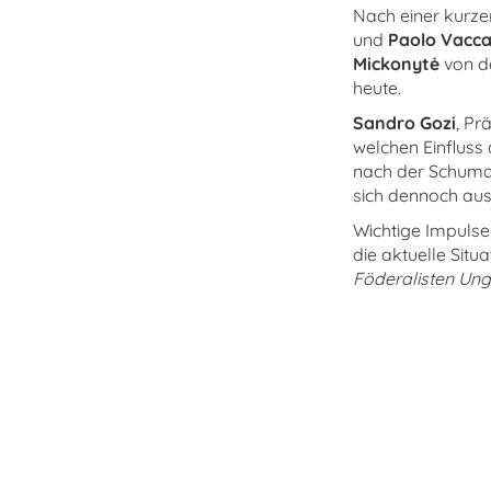
Nach einer kurze
und
Paolo Vacc
Mickonytė
von d
heute.
Sandro Gozi
, Pr
welchen Einfluss
nach der Schuma
sich dennoch aus
Wichtige Impulse
die aktuelle Situ
Föderalisten Un