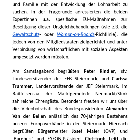
und Familie mit der Entwicklung der Lohnarbeit zu 
suchen. In der Fragerunde adressierten die beiden 
Expertinnen u.a. spezifische EU-Maßnahmen zur 
Beseitigung dieser Ungleichbehandlungen (wie z.B. die 
Gewaltschutz
- oder 
Women-on-Boards
-
Richtlinie), die 
jedoch von den Mitgliedstaaten zielgerichtet und unter 
Verbindung von wirtschaftlichen mit sozialen Aspekten 
umgesetzt werden müssten.
Am Samstagabend begrüßten 
Peter Rindler
, stv. 
Landesvorsitzender der EFB Steiermark, und 
Clarissa 
Trummer
, Landesvorsitzende der JEF Steiermark, im 
Raiffeisensaal der Marktgemeinde Neumarkt/Stmk 
zahlreiche Ehrengäste. Besonders freuten wir uns über 
die Videobotschaft des Bundespräsidenten 
Alexander 
Van der Bellen
 anlässlich des 70-jährigen Bestehens 
unserer Europaverbände in der Steiermark. Hiernach 
begrüßten Bürgermeister 
Josef Maier 
(ÖVP) und 
Burgherr
 und EYFON-Präsident 
Christoph Leitl
 die 
‚
‘